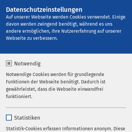
AMEOS Gruppe
Stellenangebote
Datenschutzeinstellungen
Auf unserer Webseite werden Cookies verwendet. Einige
davon werden zwingend benötigt, während es uns
AMEOS Klinikum St. Clemens Oberhausen
andere ermöglichen, Ihre Nutzererfahrung auf unserer
Webseite zu verbessern.
Medizinproduktesicherh
Notwendig
eit
Notwendige Cookies werden für grundlegende
Funktionen der Webseite benötigt. Dadurch ist
gewährleistet, dass die Webseite einwandfrei
funktioniert.
Beauftragter für
Medizinproduktesicherheit
Name
cookieconsent_status
Statistiken
Anbieter
sgalinski
Der Beauftragte für Medizinproduktesicherheit
Statistik-Cookies erfassen Informationen anonym. Diese