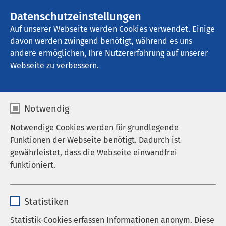
AMEOS Gruppe
Stellenangebote
Datenschutzeinstellungen
Auf unserer Webseite werden Cookies verwendet. Einige
davon werden zwingend benötigt, während es uns
AMEOS Klinikum St. Clemens Oberhausen
andere ermöglichen, Ihre Nutzererfahrung auf unserer
Webseite zu verbessern.
Frauenheilkunde und
Notwendig
Geburtshilfe
Notwendige Cookies werden für grundlegende
Funktionen der Webseite benötigt. Dadurch ist
gewährleistet, dass die Webseite einwandfrei
funktioniert.
Modernste Medizin und
Fürsorge für Frauen,
Name
cookieconsent_status
Statistiken
Mütter und Neugeborene
Anbieter
sgalinski
Statistik-Cookies erfassen Informationen anonym. Diese