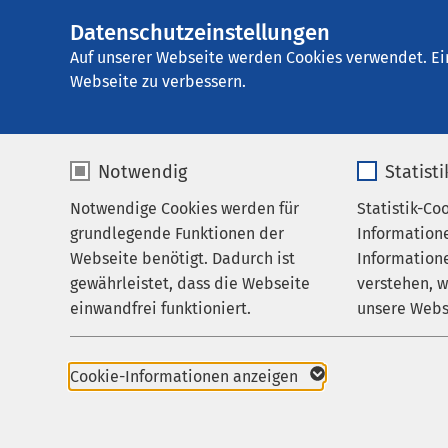
Datenschutzeinstellungen
AMEOS Klinikum S
AMEOS
Gruppe
Leistungen
Medizinis
Auf unserer Webseite werden Cookies verwendet. Ei
Webseite zu verbessern.
Notwendig
Statist
Schilddru
Notwendige Cookies werden für
Statistik-Co
Leistungen
grundlegende Funktionen der
Information
Ihr Aufenthalt
Webseite benötigt. Dadurch ist
Informatione
Behandlung
gewährleistet, dass die Webseite
verstehen, 
Zuweisende
einwandfrei funktioniert.
unsere Webs
Krebserkra
Über uns
Name
cookieconsent_status
Name
Karriere
In unserem Schilddrü
Cookie-Informationen anzeigen
Therapie beteiligten 
Aktuelles
Anbieter
sgalinski
Anbieter
Behandlung wird indiv
eventueller Vorerkra