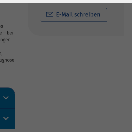
E-Mail schreiben
es
e – bei
ungen
n,
iagnose