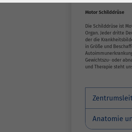
Laufzeit
278 Tage
Laufzeit
Motor Schilddrüse
Cookie zum
Speichern der Cookie
Zweck
Die Schilddrüse ist Mo
Consent
Organ. Jeder dritte D
Einstellungen
Zweck
der die Krankheitsbil
in Größe und Beschaff
Autoimmunerkrankung
be_typo_user /
Name
Gewichtszu- oder abna
PHPSESSID
und Therapie steht un
Anbieter
TYPO3
Laufzeit
1 Woche
Zentrumslei
Dieses Cookie ist ein
Standard-Session-
Anatomie un
Cookie von TYPO3. Es
speichert im Falle