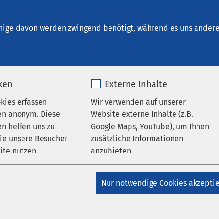
t. Clemens Oberhausen
che Zentren und Dienste
nige davon werden zwingend benötigt, während es uns andere 
iken
Externe Inhalte
̈senzentrum
okies erfassen
Wir verwenden auf unserer
en anonym. Diese
Website externe Inhalte (z.B.
n helfen uns zu
Google Maps, YouTube), um Ihnen
 bei Funktionsstörungen oder
wie unsere Besucher
zusätzliche Informationen
ite nutzen.
anzubieten.
nkungen der Schilddrüse
_pk_*.*
Name
Google Maps
senzentrum bündeln wir die Kompetenzen verschiedener an de
Nur notwendige Cookies akzepti
Fachrichtungen: Chirurgie, Nuklearmedizin und Innere Medizin. 
Matomo
Anbieter
Google
iduell auf den Patienten oder die Patientin unter Berücksichti
nkungen abgestimmt.