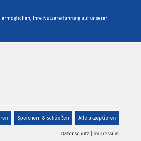
Stellenangebote
Kontakt
Termin buchen
ermöglichen, Ihre Nutzererfahrung auf unserer
Kontakt
Sekretariat
r
eren
Speichern & schließen
Alle akzeptieren
+49 208 695 330
Jede
gung
Datenschutz
|
Impressum
+49 208 695 5209