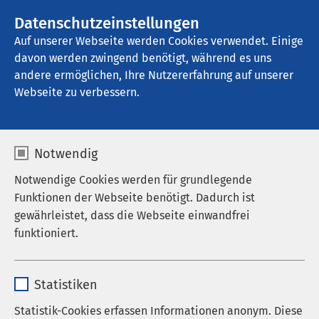
AMEOS Gruppe
Stellenangebote
Datenschutzeinstellungen
Auf unserer Webseite werden Cookies verwendet. Einige
davon werden zwingend benötigt, während es uns
AMEOS Klinikum St. Clemens Oberhausen
andere ermöglichen, Ihre Nutzererfahrung auf unserer
Webseite zu verbessern.
Stroke Unit
Notwendig
Notwendige Cookies werden für grundlegende
Funktionen der Webseite benötigt. Dadurch ist
Fachärztliche Behandlung
gewährleistet, dass die Webseite einwandfrei
funktioniert.
nach Schlaganfall rund um
die Uhr
Name
cookieconsent_status
Statistiken
Anbieter
sgalinski
Die Stroke Unit ist eine Spezialstation für
Statistik-Cookies erfassen Informationen anonym. Diese