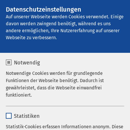
AMEOS Gruppe
Stellenangebote
Datenschutzeinstellungen
Auf unserer Webseite werden Cookies verwendet. Einige
davon werden zwingend benötigt, während es uns
AMEOS Klinikum St. Clemens Oberhausen
andere ermöglichen, Ihre Nutzererfahrung auf unserer
Webseite zu verbessern.
Physiotherapie /
Notwendig
Krankengymnastik
Notwendige Cookies werden für grundlegende
Funktionen der Webseite benötigt. Dadurch ist
gewährleistet, dass die Webseite einwandfrei
funktioniert.
Physiotherapie
Name
cookieconsent_status
In unserer Physiotherapie setzen wir alles daran,
Statistiken
dass Sie nach einem Unfall oder einer Erkrankung
Anbieter
sgalinski
Statistik-Cookies erfassen Informationen anonym. Diese
schnell wieder Ihre möglichst komplette