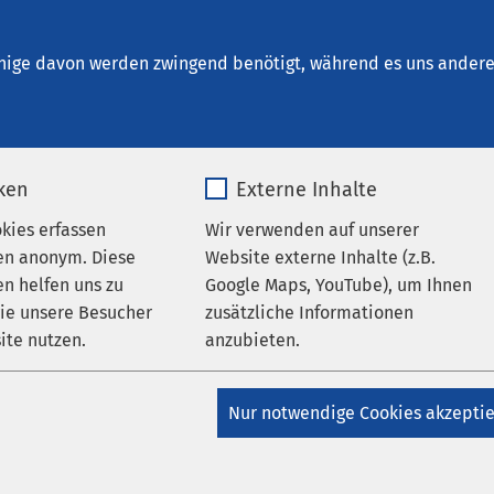
t. Clemens Oberhausen
nige davon werden zwingend benötigt, während es uns andere 
iken
Externe Inhalte
iologie Institut Oberhausen
okies erfassen
Wir verwenden auf unserer
en anonym. Diese
Website externe Inhalte (z.B.
n helfen uns zu
Google Maps, YouTube), um Ihnen
Radiologische
wie unsere Besucher
zusätzliche Informationen
ite nutzen.
anzubieten.
Diagnostik und
Behandlung
_pk_*.*
Name
Google Maps
Nur notwendige Cookies akzepti
Matomo
Anbieter
Google
Unser Kooperationspartner, das MVZ R
(Radiologie Institut Oberhausen) im 