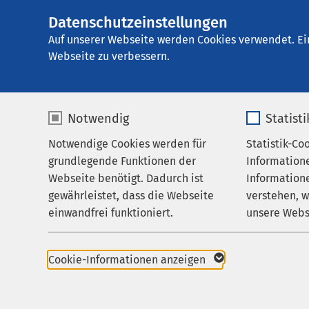
Datenschutzeinstellungen
AMEOS Klinikum S
AMEOS
Gruppe
Leistungen
Auf unserer Webseite werden Cookies verwendet. Ei
Webseite zu verbessern.
Notwendig
Statist
R.I.O. Rad
Notwendige Cookies werden für
Statistik-Co
Leistungen
grundlegende Funktionen der
Information
Ihr Aufenthalt
Webseite benötigt. Dadurch ist
Informatione
gewährleistet, dass die Webseite
verstehen, 
Zuweisende
einwandfrei funktioniert.
unsere Webs
Über uns
Name
cookieconsent_status
Name
Karriere
Cookie-Informationen anzeigen
Aktuelles
Anbieter
sgalinski
Anbieter