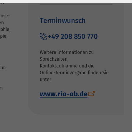
tet
nose-
Terminwunsch
en
phie,
+49 208 850 770
pie,
Weitere Informationen zu
Sprechzeiten,
Kontaktaufnahme und die
 Im
Online-Terminvergabe finden Sie
unter
em
www.rio-ob.de