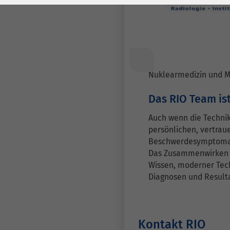
Laufzeit
278 Tage
Laufzeit
Cookie zum
Speichern der Cookie
Zweck
Consent
Einstellungen
Zweck
Nuklearmedizin und 
be_typo_user /
Das RIO Team ist
Name
PHPSESSID
Auch wenn die Technik
persönlichen, vertrau
Anbieter
TYPO3
Beschwerdesymptomat
Das Zusammenwirken v
Laufzeit
1 Woche
Wissen, moderner Tech
Diagnosen und Result
Dieses Cookie ist ein
Standard-Session-
Cookie von TYPO3. Es
speichert im Falle
Kontakt RIO