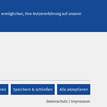
Stellenangebote
Kontakt
Termin buchen
ermöglichen, Ihre Nutzererfahrung auf unserer
Kontakt RIO
+49 208 695 226
eren
Speichern & schließen
Alle akzeptieren
E-Mail schreiben
IO
Datenschutz
|
Impressum
AMEOS