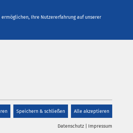
Stellenangebote
Kontakt
Termin buchen
ermöglichen, Ihre Nutzererfahrung auf unserer
Kontakt
pe
+49 208 695 0
eren
Speichern & schließen
Alle akzeptieren
Kontakt
Datenschutz
|
Impressum