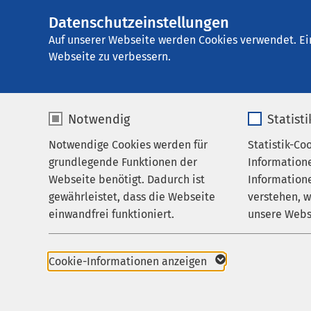
Datenschutzeinstellungen
AMEOS
AMEOS Klinikum S
Gruppe
Auf unserer Webseite werden Cookies verwendet. Ei
Webseite zu verbessern.
Notwendig
Statist
Datenschu
Notwendige Cookies werden für
Statistik-Co
Leistungen
grundlegende Funktionen der
Information
Ihr Aufenthalt
Webseite benötigt. Dadurch ist
Informatione
gewährleistet, dass die Webseite
verstehen, 
Zuweisende
Hinweise z
einwandfrei funktioniert.
unsere Webs
Über uns
Name
cookieconsent_status
Name
Karriere
Cookie-Informationen anzeigen
1. Datenschu
Aktuelles
Anbieter
sgalinski
Anbieter