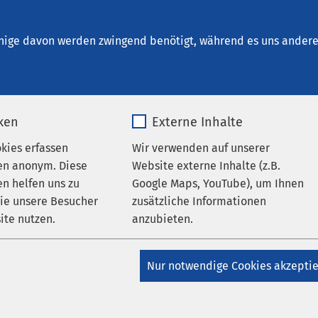
t. Clemens Oberhausen
nige davon werden zwingend benötigt, während es uns andere 
iken
Externe Inhalte
tz
okies erfassen
Wir verwenden auf unserer
en anonym. Diese
Website externe Inhalte (z.B.
n helfen uns zu
Google Maps, YouTube), um Ihnen
wie unsere Besucher
zusätzliche Informationen
um Datenschutz der AMEOS Grup
ite nutzen.
anzubieten.
_pk_*.*
Name
Google Maps
Nur notwendige Cookies akzepti
tz
Matomo
Anbieter
Google