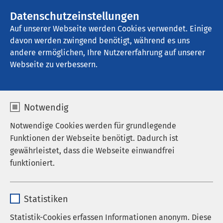
AMEOS Gruppe
Stellenangebote
Datenschutzeinstellungen
Auf unserer Webseite werden Cookies verwendet. Einige
davon werden zwingend benötigt, während es uns
AMEOS Klinikum St. Clemens Oberhausen
andere ermöglichen, Ihre Nutzererfahrung auf unserer
Webseite zu verbessern.
Interdisziplinäre
Notwendig
Intensivstation
Notwendige Cookies werden für grundlegende
Funktionen der Webseite benötigt. Dadurch ist
gewährleistet, dass die Webseite einwandfrei
funktioniert.
Name
cookieconsent_status
Statistiken
Anbieter
sgalinski
Statistik-Cookies erfassen Informationen anonym. Diese