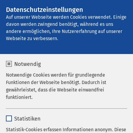
AMEOS Gruppe
Stellenangebote
Datenschutzeinstellungen
Auf unserer Webseite werden Cookies verwendet. Einige
davon werden zwingend benötigt, während es uns
AMEOS Klinikum St. Clemens Oberhausen
andere ermöglichen, Ihre Nutzererfahrung auf unserer
Webseite zu verbessern.
Termin buchen
Notwendig
Notwendige Cookies werden für grundlegende
Funktionen der Webseite benötigt. Dadurch ist
Allgemein- und Viszeralchirurgie
gewährleistet, dass die Webseite einwandfrei
funktioniert.
Termin buchen
weitere Informationen
Name
cookieconsent_status
Statistiken
Anbieter
sgalinski
Frauenheilkunde und Geburtshilfe
Statistik-Cookies erfassen Informationen anonym. Diese