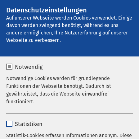
AMEOS Gruppe
Stellenangebote
Datenschutzeinstellungen
Auf unserer Webseite werden Cookies verwendet. Einige
davon werden zwingend benötigt, während es uns
AMEOS Hanse Klinikum Anklam
andere ermöglichen, Ihre Nutzererfahrung auf unserer
Webseite zu verbessern.
Weiterbildungsbefugnis
Notwendig
se der Ärzteschaft
Notwendige Cookies werden für grundlegende
Funktionen der Webseite benötigt. Dadurch ist
gewährleistet, dass die Webseite einwandfrei
funktioniert.
Weiterbildungsbefugnisse
Name
cookieconsent_status
Die Liste der Weiterbildungsbefugnisse unserer
Statistiken
Ärztinnen und Ärzte am AMEOS Hanse Klinikum
Anbieter
sgalinski
Anklam finden Sie hier:
Statistik-Cookies erfassen Informationen anonym. Diese