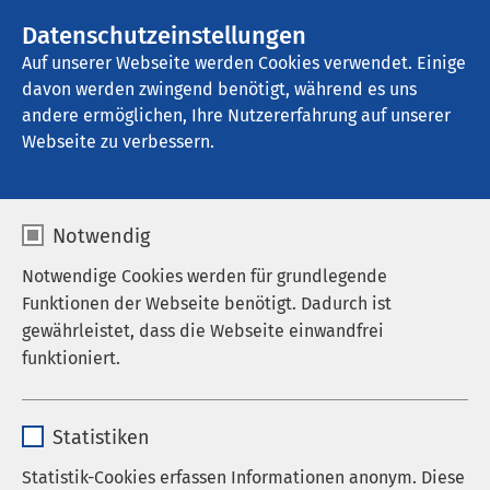
AMEOS Gruppe
Stellenangebote
Datenschutzeinstellungen
Auf unserer Webseite werden Cookies verwendet. Einige
davon werden zwingend benötigt, während es uns
AMEOS Hanse Klinikum Anklam
andere ermöglichen, Ihre Nutzererfahrung auf unserer
Webseite zu verbessern.
Veranstaltungen
Notwendig
Notwendige Cookies werden für grundlegende
Funktionen der Webseite benötigt. Dadurch ist
gewährleistet, dass die Webseite einwandfrei
funktioniert.
03.09.2026
|
17:00
bis
18:30
Elterninformationsabend im
Name
cookieconsent_status
September
Statistiken
Anbieter
sgalinski
Ein Kind zu erwarten, ist eine ganz besondere Zeit –
Statistik-Cookies erfassen Informationen anonym. Diese