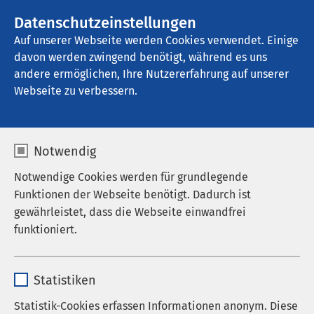
AMEOS Gruppe
Stellenangebote
Datenschutzeinstellungen
Auf unserer Webseite werden Cookies verwendet. Einige
davon werden zwingend benötigt, während es uns
AMEOS Hanse Klinikum Anklam
andere ermöglichen, Ihre Nutzererfahrung auf unserer
Webseite zu verbessern.
Medizinstudium ohne NC
Notwendig
Notwendige Cookies werden für grundlegende
Funktionen der Webseite benötigt. Dadurch ist
Studium der
gewährleistet, dass die Webseite einwandfrei
funktioniert.
Humanmedizin
Deutschsprachiger Studiengang in
Name
cookieconsent_status
Kroatien
Statistiken
Anbieter
sgalinski
Statistik-Cookies erfassen Informationen anonym. Diese