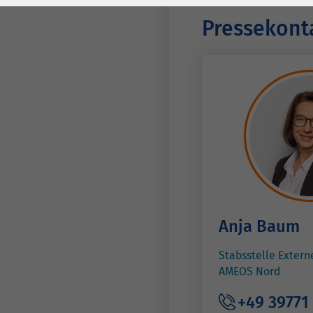
Laufzeit
278 Tage
Laufzeit
Pressekont
Cookie zum
Speichern der Cookie
Zweck
Consent
Einstellungen
Zweck
be_typo_user /
Name
PHPSESSID
Anbieter
TYPO3
Laufzeit
1 Woche
Anja Baum
Dieses Cookie ist ein
Stabsstelle Exter
Standard-Session-
AMEOS Nord
Cookie von TYPO3. Es
speichert im Falle
+49 39771 