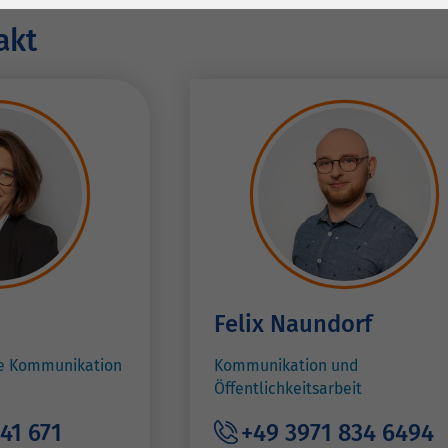
1 Jahr
Laufzeit
6 Monate
akt
Cookie von Matomo
Wird zum
für Website-
Entsperren von
Zweck
Analysen. Erzeugt
Google Maps-
statistische Daten
Inhalten verwendet.
darüber, wie der
Besucher die
Name
YouTube
Website nutzt.
Google Ireland
Limited, Gordon
Anbieter
House, Barrow
Street Dublin 4
Felix Naundorf
Irland
ne Kommunikation
Kommunikation und
Laufzeit
6 Monate
Öffentlichkeitsarbeit
Wird verwendet, um
41 671
+49 3971 834 6494