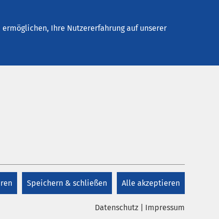
Stellenangebote
Kontakt
ermöglichen, Ihre Nutzererfahrung auf unserer
Pressekontakt
er für
E-Mail schreiben
 nur
eren
Speichern & schließen
Alle akzeptieren
 Sie
Datenschutz
|
Impressum