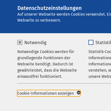
Datenschutzeinstellungen
AMEOS Hanse Kli
AMEOS
Gruppe
Über uns
Auf unserer Webseite werden Cookies verwendet. Ei
Webseite zu verbessern.
Notwendig
Statist
Pressekon
Notwendige Cookies werden für
Statistik-Co
Leistungen
grundlegende Funktionen der
Information
Ihr Aufenthalt
Webseite benötigt. Dadurch ist
Informatione
Benötigen Sie Inform
gewährleistet, dass die Webseite
verstehen, 
Zuweisende
Kommunikation und Öff
einwandfrei funktioniert.
unsere Webs
Über uns
Informationen zur Ve
Name
cookieconsent_status
Name
Karriere
Bitte haben Sie Vers
Cookie-Informationen anzeigen
für die Presse bestim
Aktuelles
Anbieter
sgalinski
Anbieter
bitte über die Telefon