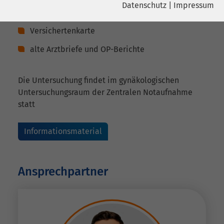
Überweisung vom Fach- oder Hausarzt bzw. der
Datenschutz
|
Impressum
Fach- oder Hausärztin
Name
YouTube
Name
cookie_optin
Versichertenkarte
Google Ireland Limited, Gordon House,
Anbieter
Barrow Street Dublin 4 Irland
alte Arztbriefe und OP-Berichte
Anbieter
sgalinski
Laufzeit
6 Monate
Laufzeit
278 Tage
Die Untersuchung findet im gynäkologischen
Untersuchungsraum der Zentralen Notaufnahme
Wird verwendet, um YouTube-Inhalte
Cookie zum Speichern der Cookie
Zweck
Zweck
statt
zu entsperren.
Consent Einstellungen
Informationsmaterial
Name
Instagram
Anbieter
Facebook
Ansprechpartner
Laufzeit
6 Monate
Wird verwendet, um Instagram-Inhalte
Zweck
zu entsperren.