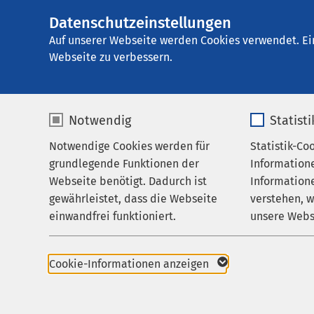
Datenschutzeinstellungen
AMEOS Hanse Kli
AMEOS
Gruppe
Leistungen
Auf unserer Webseite werden Cookies verwendet. Ei
Webseite zu verbessern.
Notwendig
Statist
Leistunge
Notwendige Cookies werden für
Statistik-Co
Leistungen
grundlegende Funktionen der
Information
Ihr Aufenthalt
Webseite benötigt. Dadurch ist
Informatione
gewährleistet, dass die Webseite
verstehen, 
Zuweisende
Medizinische Fachbe
einwandfrei funktioniert.
unsere Webs
Über uns
Ambulantes Angebot
Name
cookieconsent_status
Name
Karriere
Spezialisierungen
Cookie-Informationen anzeigen
Aktuelles
Anbieter
sgalinski
Anbieter