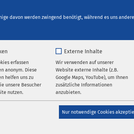
nikum Anklam
nige davon werden zwingend benötigt, während es uns andere 
iken
Externe Inhalte
n
okies erfassen
Wir verwenden auf unserer
en anonym. Diese
Website externe Inhalte (z.B.
n helfen uns zu
Google Maps, YouTube), um Ihnen
wie unsere Besucher
zusätzliche Informationen
reiche
ite nutzen.
anzubieten.
_pk_*.*
Name
Google Maps
Nur notwendige Cookies akzepti
Matomo
Anbieter
Google