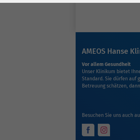
Laufzeit
278 Tage
Laufzeit
Cookie zum
Speichern der Cookie
Zweck
Consent
Einstellungen
Zweck
AMEOS Hanse Kl
be_typo_user /
Name
Vor allem Gesundheit
PHPSESSID
Unser Klinikum bietet Ih
Standard. Sie dürfen auf 
Anbieter
TYPO3
Betreuung schätzen, dann 
Laufzeit
1 Woche
Dieses Cookie ist ein
Besuchen Sie uns auch au
Standard-Session-
Cookie von TYPO3. Es
speichert im Falle