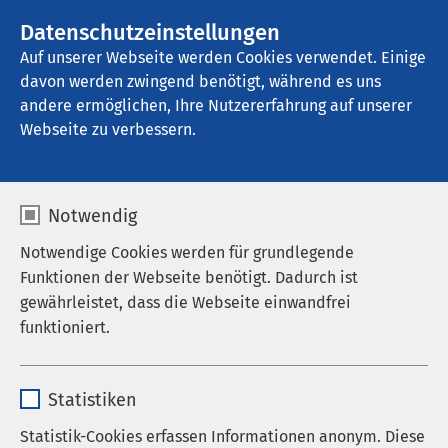
AMEOS Gruppe
Stellenangebote
Datenschutzeinstellungen
Auf unserer Webseite werden Cookies verwendet. Einige
davon werden zwingend benötigt, während es uns
AMEOS Hanse Klinikum Anklam
andere ermöglichen, Ihre Nutzererfahrung auf unserer
Webseite zu verbessern.
Aktuelles
Notwendig
Notwendige Cookies werden für grundlegende
Funktionen der Webseite benötigt. Dadurch ist
gewährleistet, dass die Webseite einwandfrei
Nachrichten
funktioniert.
Veranstaltungen
Name
cookieconsent_status
Statistiken
Anbieter
sgalinski
Statistik-Cookies erfassen Informationen anonym. Diese