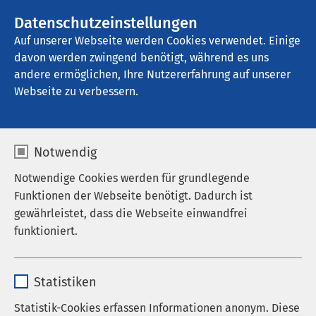
AMEOS Gruppe
Stellenangebote
Datenschutzeinstellungen
Auf unserer Webseite werden Cookies verwendet. Einige
davon werden zwingend benötigt, während es uns
AMEOS Klinikum Inntal - Klinik für 
Transkulturelle Psychosomatik
andere ermöglichen, Ihre Nutzererfahrung auf unserer
Webseite zu verbessern.
Über uns
Notwendig
Notwendige Cookies werden für grundlegende
Funktionen der Webseite benötigt. Dadurch ist
gewährleistet, dass die Webseite einwandfrei
Auf einen Blick
funktioniert.
Krankenhausleitung
Name
cookieconsent_status
Statistiken
Leitbild
Anbieter
sgalinski
Statistik-Cookies erfassen Informationen anonym. Diese
Qualität