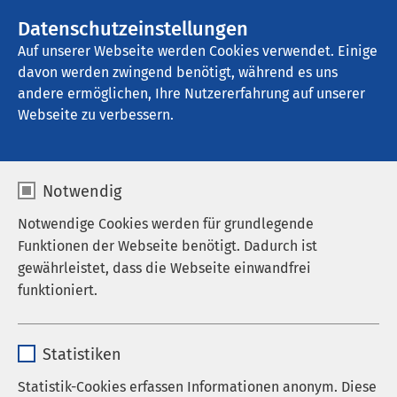
AMEOS Gruppe
Stellenangebote
Datenschutzeinstellungen
Auf unserer Webseite werden Cookies verwendet. Einige
davon werden zwingend benötigt, während es uns
AMEOS Klinikum Inntal - Klinik für 
Transkulturelle Psychosomatik
andere ermöglichen, Ihre Nutzererfahrung auf unserer
Webseite zu verbessern.
Medizinstudium ohne NC
Notwendig
Notwendige Cookies werden für grundlegende
Funktionen der Webseite benötigt. Dadurch ist
gewährleistet, dass die Webseite einwandfrei
Studium der
funktioniert.
Humanmedizin
Name
cookieconsent_status
Deutschsprachiger Studiengang in
Statistiken
Kroatien
Anbieter
sgalinski
Statistik-Cookies erfassen Informationen anonym. Diese