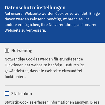
AMEOS Gruppe
Stellenangebote
Datenschutzeinstellungen
Auf unserer Webseite werden Cookies verwendet. Einige
davon werden zwingend benötigt, während es uns
AMEOS Klinikum Inntal - Klinik für 
Transkulturelle Psychosomatik
andere ermöglichen, Ihre Nutzererfahrung auf unserer
Webseite zu verbessern.
Kontakt
Notwendig
Notwendige Cookies werden für grundlegende
Funktionen der Webseite benötigt. Dadurch ist
gewährleistet, dass die Webseite einwandfrei
funktioniert.
Anrede
Name
cookieconsent_status
Vorname
*
Statistiken
Anbieter
sgalinski
Statistik-Cookies erfassen Informationen anonym. Diese