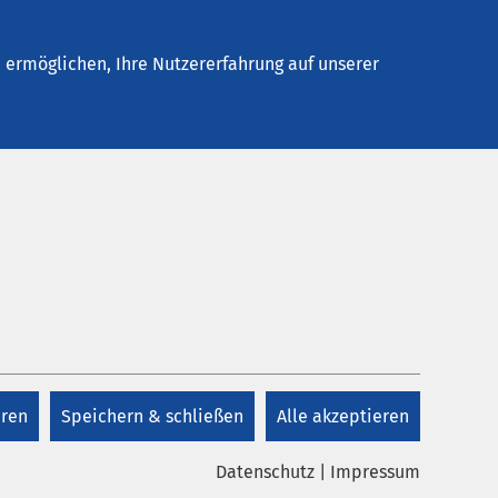
Stellenangebote
Kontakt
ermöglichen, Ihre Nutzererfahrung auf unserer
Kontakt
 und
iche
+49 8571 9850
n. Wer
n
ig.
eren
Speichern & schließen
Alle akzeptieren
Kontakt
ption.
Datenschutz
|
Impressum