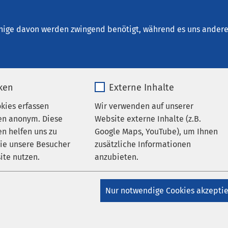
ntal - Klinik für Transkulturelle Psychosomatik
nige davon werden zwingend benötigt, während es uns andere 
iken
Externe Inhalte
gebote
okies erfassen
Wir verwenden auf unserer
en anonym. Diese
Website externe Inhalte (z.B.
n helfen uns zu
Google Maps, YouTube), um Ihnen
ne Kleinstadt in Niederbayern mit rund 10.000 Einwohnerinnen
wie unsere Besucher
zusätzliche Informationen
irekt an der Grenze zur Stadt Braunau in Österreich. Die ländl
ite nutzen.
anzubieten.
aturliebende und Sportaktive zahlreiche Freizeitmöglichkeite
er den neuesten Kinofilm sehen will, wird im Stadtzentrum vo
_pk_*.*
Name
Google Maps
nau (beide ca. 15-20 Gehminuten vom Klinikum entfernt) fünd
Nur notwendige Cookies akzepti
tangebote informieren wir mit unserem Info-Board an der Reze
Matomo
Anbieter
Google