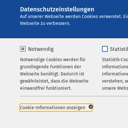
Datenschutzeinstellungen
AMEOS Klinikum In
AMEOS
Gruppe
Ihr Aufenthalt
Auf unserer Webseite werden Cookies verwendet. Ei
Webseite zu verbessern.
Notwendig
Statist
Freizeitan
Notwendige Cookies werden für
Statistik-Co
Behandlungsfelder
grundlegende Funktionen der
Information
Ihr Aufenthalt
Webseite benötigt. Dadurch ist
Informatione
Simbach am Inn ist ei
gewährleistet, dass die Webseite
verstehen, 
Zuweisende
Einwohnern und liegt d
einwandfrei funktioniert.
unsere Webs
Über uns
Umgebung bietet für N
lieber shoppen mag od
Name
cookieconsent_status
Name
Karriere
Simbach oder von Brau
Cookie-Informationen anzeigen
Über aktuelle Freizei
Aktuelles
Anbieter
sgalinski
Anbieter