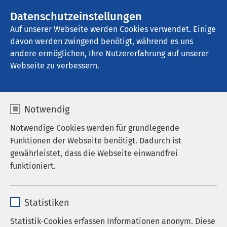
AMEOS Gruppe
Stellenangebote
Datenschutzeinstellungen
Auf unserer Webseite werden Cookies verwendet. Einige
davon werden zwingend benötigt, während es uns
AMEOS Klinikum Inntal - Klinik für 
Transkulturelle Psychosomatik
andere ermöglichen, Ihre Nutzererfahrung auf unserer
Webseite zu verbessern.
Komm in unser
Notwendig
Pflegeteam!
Notwendige Cookies werden für grundlegende
Funktionen der Webseite benötigt. Dadurch ist
gewährleistet, dass die Webseite einwandfrei
funktioniert.
Psychosomatik pflegt anders!
Name
cookieconsent_status
Du bist Pflegekraft? Komm zu uns
Statistiken
ins Team!
Anbieter
sgalinski
Statistik-Cookies erfassen Informationen anonym. Diese