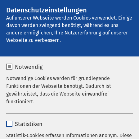
AMEOS Gruppe
Stellenangebote
Datenschutzeinstellungen
Auf unserer Webseite werden Cookies verwendet. Einige
davon werden zwingend benötigt, während es uns
AMEOS Reha Klinikum Inntal
andere ermöglichen, Ihre Nutzererfahrung auf unserer
Webseite zu verbessern.
Auf einen Blick
Notwendig
Notwendige Cookies werden für grundlegende
Funktionen der Webseite benötigt. Dadurch ist
Als Fachklinik für Psychosomatische Medizin und
gewährleistet, dass die Webseite einwandfrei
Psychotherapie verfolgen wir das Ziel der
funktioniert.
psychosomatischen Rehabilitation psychisch
erkrankter Menschen. Die Kernkompetenzen der
Name
cookieconsent_status
Behandlungsteams liegen in der rehabilitativen,
Statistiken
nachhaltigen und ganzheitlichen Behandlung
Anbieter
sgalinski
Statistik-Cookies erfassen Informationen anonym. Diese
psychosomatischer Erkrankungen.