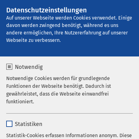
AMEOS Gruppe
Stellenangebote
Datenschutzeinstellungen
Auf unserer Webseite werden Cookies verwendet. Einige
davon werden zwingend benötigt, während es uns
AMEOS Reha Klinikum Inntal
andere ermöglichen, Ihre Nutzererfahrung auf unserer
Webseite zu verbessern.
Behandlungselemente
Notwendig
Notwendige Cookies werden für grundlegende
Funktionen der Webseite benötigt. Dadurch ist
Die Idee hinter IDeA
gewährleistet, dass die Webseite einwandfrei
funktioniert.
Das Inntaler Depressions- und Adipositas-Konzept
ist ein integratives und ganzheitliches
Name
cookieconsent_status
Behandlungsprogramm, das aus verschiedenen
Statistiken
Elementen besteht. Die Basis bildet die
Anbieter
sgalinski
Statistik-Cookies erfassen Informationen anonym. Diese
Therapeutische Gemeinschaft, die Sicherheit und