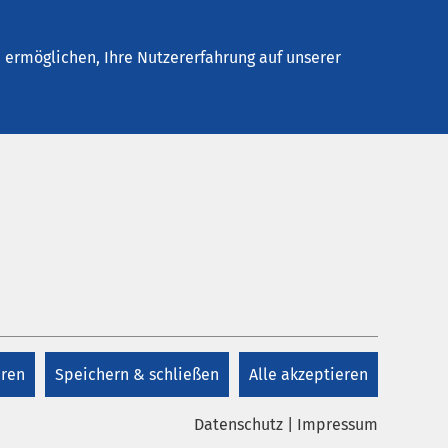
Stellenangebote
Kontakt
ermöglichen, Ihre Nutzererfahrung auf unserer
Kontakt
+49 8571 985 0
d auch
n
eren
Speichern & schließen
Alle akzeptieren
Kontakt
und
Datenschutz
|
Impressum