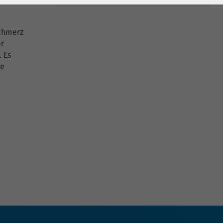
Schmerz
er
 Es
ie