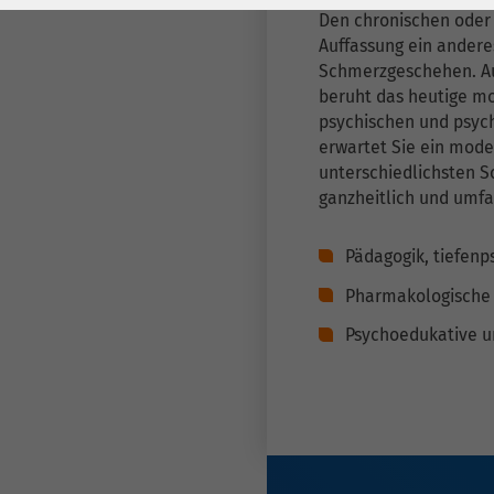
Laufzeit
278 Tage
Laufzeit
Den chronischen oder
Auffassung ein andere
Cookie zum
Schmerzgeschehen. Au
Speichern der Cookie
Zweck
beruht das heutige mo
Consent
psychischen und psyc
Einstellungen
Zweck
erwartet Sie ein mode
unterschiedlichsten Sc
ganzheitlich und umfa
be_typo_user /
Name
PHPSESSID
Pädagogik, tiefenp
Anbieter
TYPO3
Pharmakologische
Laufzeit
1 Woche
Psychoedukative u
Dieses Cookie ist ein
Standard-Session-
Cookie von TYPO3. Es
speichert im Falle