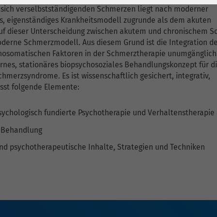
1 Jahr
Laufzeit
6 Monate
 sich verselbstständigenden Schmerzen liegt nach moderner
s, eigenständiges Krankheitsmodell zugrunde als dem akuten
Cookie von Matomo
Wird zum
f dieser Unterscheidung zwischen akutem und chronischem 
für Website-
Entsperren von
Zweck
derne Schmerzmodell. Aus diesem Grund ist die Integration d
Analysen. Erzeugt
Google Maps-
hosomatischen Faktoren in der Schmerztherapie unumgänglich.
statistische Daten
Inhalten verwendet.
rnes, stationäres biopsychosoziales Behandlungskonzept für d
darüber, wie der
hmerzsyndrome. Es ist wissenschaftlich gesichert, integrativ,
Besucher die
sst folgende Elemente:
Name
YouTube
Website nutzt.
sychologisch fundierte Psychotherapie und Verhaltenstherapie
Google Ireland
Limited, Gordon
 Behandlung
Anbieter
House, Barrow
nd psychotherapeutische Inhalte, Strategien und Techniken
Street Dublin 4
Irland
Laufzeit
6 Monate
Wird verwendet, um