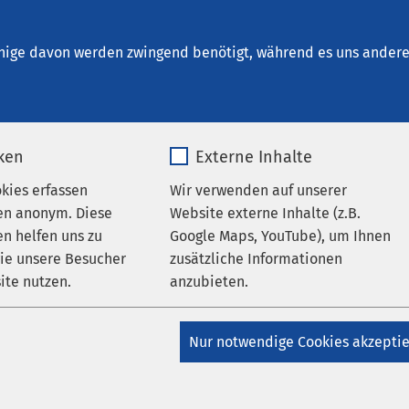
kum Inntal
chwerpunkte
nige davon werden zwingend benötigt, während es uns andere 
iken
Externe Inhalte
okies erfassen
Wir verwenden auf unserer
en anonym. Diese
Website externe Inhalte (z.B.
n helfen uns zu
Google Maps, YouTube), um Ihnen
hmerzinterventionen
wie unsere Besucher
zusätzliche Informationen
ite nutzen.
anzubieten.
ischer Schmerzsyndrome ist für Patientinnen und Patienten un
 oft enttäuschend, trotz aller Fortschritte in der Medizin. Erst i
_pk_*.*
Name
Google Maps
onischer Schmerz als ein multidimensionales psychisches und
Nur notwendige Cookies akzepti
 verstanden, das durch biologische, psychologische, soziale 
Matomo
Anbieter
Google
frecht erhalten und beeinflusst wird.