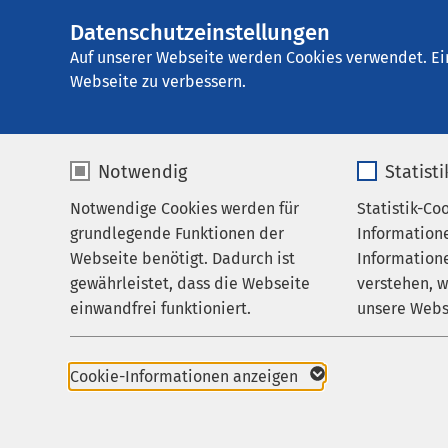
Datenschutzeinstellungen
AMEOS Reha Klini
AMEOS
Gruppe
Behandlungsfelder
S
Auf unserer Webseite werden Cookies verwendet. Ei
Webseite zu verbessern.
Notwendig
Statist
Schmerz
Notwendige Cookies werden für
Statistik-Co
Behandlungsfelder
grundlegende Funktionen der
Information
Ihr Aufenthalt
Webseite benötigt. Dadurch ist
Informatione
Psychosomatische Sc
gewährleistet, dass die Webseite
verstehen, 
Zuweisende
einwandfrei funktioniert.
unsere Webs
Über uns
Die Behandlung chron
für Ärztinnen und Ärzte
Name
cookieconsent_status
Name
Karriere
neuerer Zeit wird chr
Cookie-Informationen anzeigen
somatisches Geschehen
Aktuelles
Anbieter
sgalinski
Anbieter
kulturelle Faktoren au