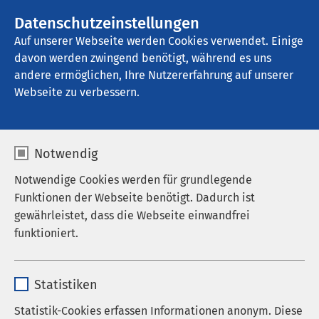
AMEOS Gruppe
Stellenangebote
Datenschutzeinstellungen
Auf unserer Webseite werden Cookies verwendet. Einige
davon werden zwingend benötigt, während es uns
AMEOS Reha Klinikum Inntal
andere ermöglichen, Ihre Nutzererfahrung auf unserer
Webseite zu verbessern.
Karriere
Notwendig
Notwendige Cookies werden für grundlegende
Funktionen der Webseite benötigt. Dadurch ist
gewährleistet, dass die Webseite einwandfrei
AMEOS als Arbeitgeber
funktioniert.
Stellenangebote
Name
cookieconsent_status
Karriereportal der AMEOS Gruppe
Statistiken
Anbieter
sgalinski
Komm in unser Pflegeteam!
Statistik-Cookies erfassen Informationen anonym. Diese