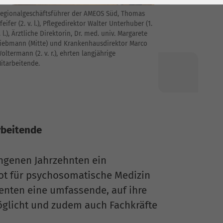
egionalgeschäftsführer der AMEOS Süd, Thomas
feifer (2. v. l.), Pflegedirektor Walter Unterhuber (1.
. l.), Ärztliche Direktorin, Dr. med. univ. Margarete
iebmann (Mitte) und Krankenhausdirektor Marco
oltermann (2. v. r.), ehrten langjährige
itarbeitende.
rbeitende
ngenen Jahrzehnten ein
ot für psychosomatische Medizin
enten eine umfassende, auf ihre
glicht und zudem auch Fachkräfte