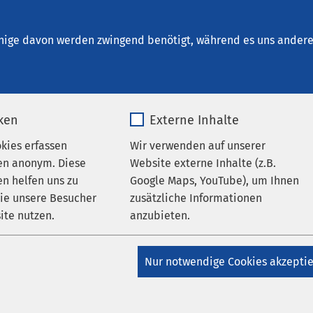
kum Inntal
en
nige davon werden zwingend benötigt, während es uns andere 
iken
Externe Inhalte
okies erfassen
Wir verwenden auf unserer
en anonym. Diese
Website externe Inhalte (z.B.
n helfen uns zu
Google Maps, YouTube), um Ihnen
wie unsere Besucher
zusätzliche Informationen
ite nutzen.
anzubieten.
AMEOS Institut Süd
AMEOS Klinikum Inntal - Klinik
enpsychosomatik
AMEOS Klinikum Inntal - Klinik für
_pk_*.*
Name
Google Maps
relle Psychosomatik
AMEOS Poliklinikum Inntal
Nur notwendige Cookies akzepti
ha Klinikum Inntal
Matomo
Anbieter
Google
 Klinika Inntal ehren