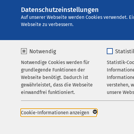
Datenschutzeinstellungen
AMEOS Reha Klini
AMEOS
Gruppe
Aktuelles
Nachricht
Auf unserer Webseite werden Cookies verwendet. Ei
Webseite zu verbessern.
Notwendig
Statist
Notwendige Cookies werden für
Statistik-Co
Behandlungsfelder
grundlegende Funktionen der
Information
Ihr Aufenthalt
Webseite benötigt. Dadurch ist
Informatione
gewährleistet, dass die Webseite
verstehen, 
Zuweisende
einwandfrei funktioniert.
unsere Webs
21.01.2026
Über uns
für Famili
Name
cookieconsent_status
Name
Karriere
Transkultu
Cookie-Informationen anzeigen
AMEOS Re
Aktuelles
Anbieter
sgalinski
Anbieter
AMEOS