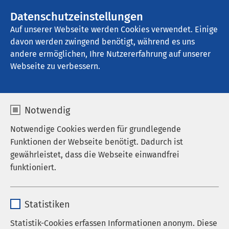
AMEOS Gruppe
Stellenangebote
Datenschutzeinstellungen
Auf unserer Webseite werden Cookies verwendet. Einige
davon werden zwingend benötigt, während es uns
AMEOS Privatklinikum Bad Aussee
andere ermöglichen, Ihre Nutzererfahrung auf unserer
Webseite zu verbessern.
Informationen
Notwendig
Notwendige Cookies werden für grundlegende
Funktionen der Webseite benötigt. Dadurch ist
Für detaillierte Informationen zum
gewährleistet, dass die Webseite einwandfrei
Therapieangebot bzw. zum Aufenthalt im AMEOS
funktioniert.
Privatklinikum Bad Aussee stellen wir Ihnen eine
ausführliche Broschüre sowie einen kompakten
Name
cookieconsent_status
Flyer zur Verfügung, die Sie bequem herunterladen
Statistiken
können. Sollten Sie eine größere Anzahl von
Anbieter
sgalinski
Statistik-Cookies erfassen Informationen anonym. Diese
Exemplaren für Ihre Praxis benötigen, senden wir