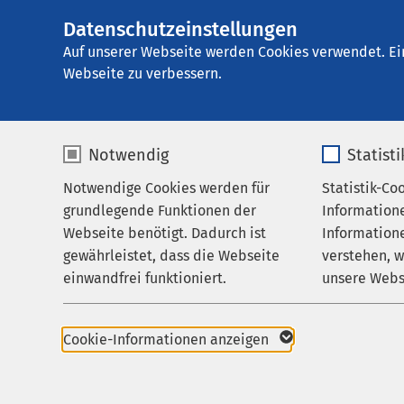
Datenschutzeinstellungen
AMEOS
AMEOS Privatklin
Gruppe
Auf unserer Webseite werden Cookies verwendet. Ei
Webseite zu verbessern.
Notwendig
Statist
Notwendige Cookies werden für
Statistik-Co
Behandlungsfelder
AMEOS Pri
grundlegende Funktionen der
Information
Ihr Aufenthalt
Bad Ausse
Webseite benötigt. Dadurch ist
Informatione
gewährleistet, dass die Webseite
verstehen, 
Zuweisende
Der besondere 
einwandfrei funktioniert.
unsere Webs
psychische Ge
Über uns
Name
cookieconsent_status
Name
Karriere
Cookie-Informationen anzeigen
Aktuelles
Anbieter
sgalinski
Anbieter