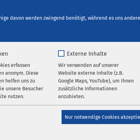
ikum Bad Aussee
nige davon werden zwingend benötigt, während es uns andere 
iken
Externe Inhalte
okies erfassen
Wir verwenden auf unserer
vatklinikum
en anonym. Diese
Website externe Inhalte (z.B.
e
n helfen uns zu
Google Maps, YouTube), um Ihnen
wie unsere Besucher
zusätzliche Informationen
Ort für Ihre
ite nutzen.
anzubieten.
sundheit
_pk_*.*
Name
Google Maps
Nur notwendige Cookies akzepti
Matomo
Anbieter
Google