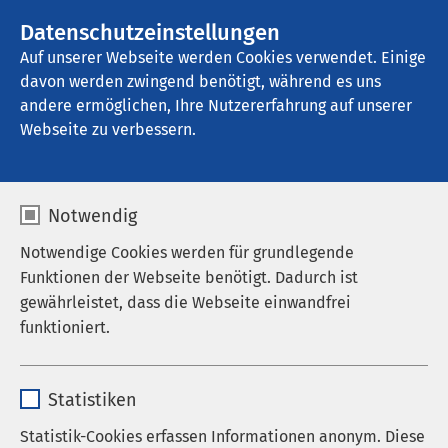
AMEOS Gruppe
Stellenangebote
Datenschutzeinstellungen
Auf unserer Webseite werden Cookies verwendet. Einige
davon werden zwingend benötigt, während es uns
AMEOS Klinikum Bad Aussee
andere ermöglichen, Ihre Nutzererfahrung auf unserer
Webseite zu verbessern.
Informationen für
Notwendig
Studierende
Notwendige Cookies werden für grundlegende
Funktionen der Webseite benötigt. Dadurch ist
gewährleistet, dass die Webseite einwandfrei
funktioniert.
Ärztlicher Direktor Prim. Univ.-Prof. Dr. med. Marius
Nickel-Palczyński ist am AMEOS Klinikum Bad
Name
cookieconsent_status
Aussee für die universitäre Ausbildung
Statistiken
verantwortlich. Er hält auch eine ordentliche
Anbieter
sgalinski
Professur für psychosomatische Medizin und
Statistik-Cookies erfassen Informationen anonym. Diese