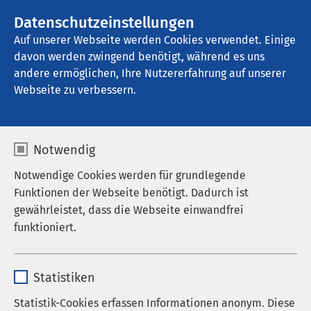
AMEOS Gruppe
Stellenangebote
Datenschutzeinstellungen
Auf unserer Webseite werden Cookies verwendet. Einige
davon werden zwingend benötigt, während es uns
AMEOS Klinikum Bad Aussee
andere ermöglichen, Ihre Nutzererfahrung auf unserer
Webseite zu verbessern.
Notwendig
Notwendige Cookies werden für grundlegende
Funktionen der Webseite benötigt. Dadurch ist
gewährleistet, dass die Webseite einwandfrei
funktioniert.
Name
cookieconsent_status
Statistiken
AMEOS Klinikum Bad
Anbieter
sgalinski
Statistik-Cookies erfassen Informationen anonym. Diese