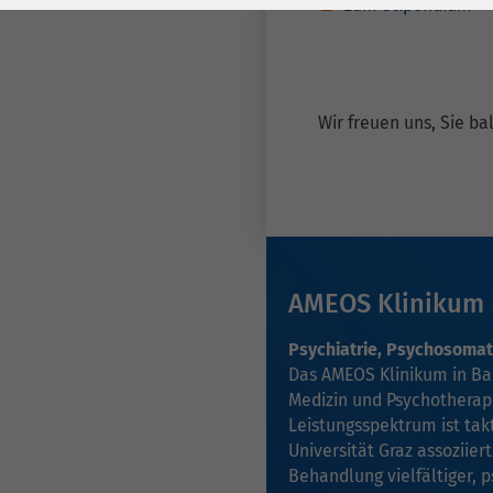
Laufzeit
278 Tage
Laufzeit
zum
Stipendium
Cookie zum
Speichern der Cookie
Zweck
Consent
Wir freuen uns, Sie b
Einstellungen
Zweck
be_typo_user /
Name
PHPSESSID
Anbieter
TYPO3
AMEOS Klinikum 
Laufzeit
1 Woche
Psychiatrie, Psychosomat
Das AMEOS Klinikum in Bad
Dieses Cookie ist ein
Medizin und Psychotherapi
Standard-Session-
Leistungsspektrum ist tak
Cookie von TYPO3. Es
Universität Graz assoziie
speichert im Falle
Behandlung vielfältiger, 