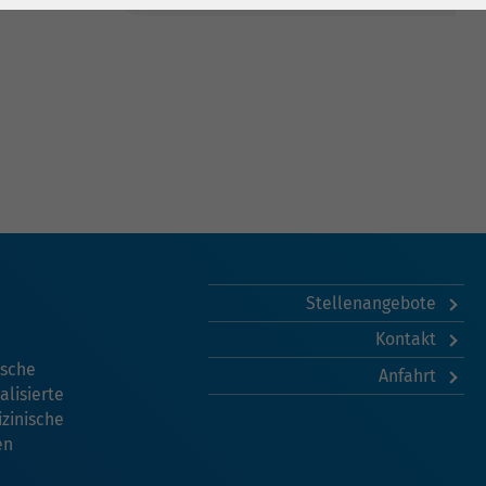
Stellenangebote
Kontakt
ische
Anfahrt
lisierte
izinische
en