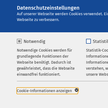
Datenschutzeinstellungen
AMEOS Klinikum 
AMEOS
Gruppe
Karriere
Auf unserer Webseite werden Cookies verwendet. Ei
Webseite zu verbessern.
Notwendig
Statist
Karriere
Notwendige Cookies werden für
Statistik-Co
Behandlungsfelder
grundlegende Funktionen der
Information
Ihr Aufenthalt
Webseite benötigt. Dadurch ist
Informatione
Herzlich willkommen 
gewährleistet, dass die Webseite
verstehen, 
Zuweisende
einwandfrei funktioniert.
unsere Webs
Über uns
Hier finden Sie Infor
Name
cookieconsent_status
Name
Karriere
Cookie-Informationen anzeigen
zu aktuellen
Stell
Aktuelles
Anbieter
sgalinski
Anbieter
zu
Weiterbildungs