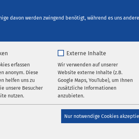
Bad Aussee
nige davon werden zwingend benötigt, während es uns andere 
iken
Externe Inhalte
okies erfassen
Wir verwenden auf unserer
en anonym. Diese
Website externe Inhalte (z.B.
n helfen uns zu
Google Maps, YouTube), um Ihnen
auf den Karriereseiten des AMEOS Klinikums Bad Aussee
wie unsere Besucher
zusätzliche Informationen
ite nutzen.
anzubieten.
mationen
_pk_*.*
Name
Google Maps
Nur notwendige Cookies akzepti
enangeboten
der Region AMEOS Süd
Matomo
Anbieter
Google
befugnissen