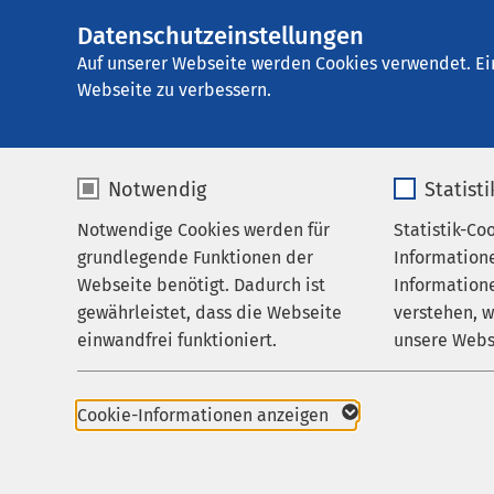
Datenschutzeinstellungen
E
Auf unserer Webseite werden Cookies verwendet. Ei
Webseite zu verbessern.
Notwendig
Statist
Notwendige Cookies werden für
Statistik-Co
Startseite der AMEOS Gruppe
Unternehmen
grundlegende Funktionen der
Information
Webseite benötigt. Dadurch ist
Informatione
Gesellschaftliches En
gewährleistet, dass die Webseite
verstehen, 
einwandfrei funktioniert.
unsere Webs
Name
cookieconsent_status
Name
Cookie-Informationen anzeigen
Projekte
Anbieter
sgalinski
Anbieter