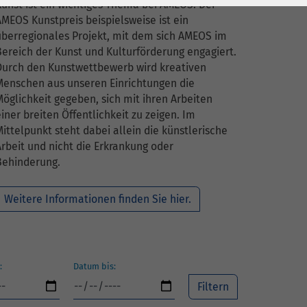
Kunst ist ein wichtiges Thema bei AMEOS. Der
AMEOS Kunstpreis beispielsweise ist ein
überregionales Projekt, mit dem sich AMEOS im
Bereich der Kunst und Kulturförderung engagiert.
Durch den Kunstwettbewerb wird kreativen
Menschen aus unseren Einrichtungen die
Möglichkeit gegeben, sich mit ihren Arbeiten
iner breiten Öffentlichkeit zu zeigen. Im
Mittelpunkt steht dabei allein die künstlerische
Arbeit und nicht die Erkrankung oder
Behinderung.
Weitere Informationen finden Sie hier.
:
Datum bis: