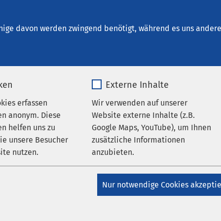
inrichtungen
AMEOS Institute
Karriere
Aktu
nige davon werden zwingend benötigt, während es uns andere 
iken
Externe Inhalte
okies erfassen
Wir verwenden auf unserer
Über uns
en anonym. Diese
Website externe Inhalte (z.B.
n helfen uns zu
Google Maps, YouTube), um Ihnen
gagement
wie unsere Besucher
zusätzliche Informationen
ite nutzen.
anzubieten.
_pk_*.*
Name
Google Maps
Nur notwendige Cookies akzepti
Matomo
Anbieter
Google