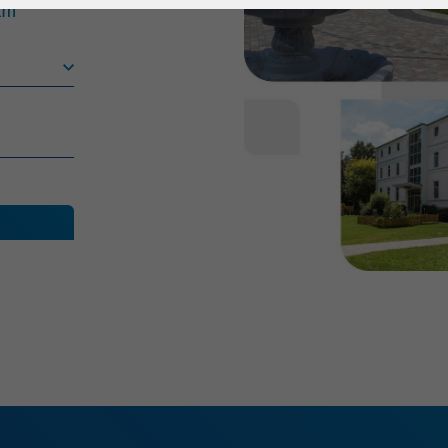
1 Jahr
Laufzeit
6 Monate
km
Cookie von Matomo
Wird zum
für Website-
Entsperren von
Zweck
Analysen. Erzeugt
Google Maps-
statistische Daten
Inhalten verwendet.
darüber, wie der
Besucher die
Name
YouTube
Website nutzt.
Google Ireland
Limited, Gordon
Anbieter
House, Barrow
Street Dublin 4
Irland
Laufzeit
6 Monate
Wird verwendet, um