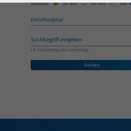
Laufzeit
278 Tage
Laufzeit
30 km
50 km
100 
Umkreis:
Cookie zum
Speichern der Cookie
Zweck
Consent
Einstellungen
Zweck
Suchbegriff eingeben
z.B. Fachrichtung oder Einrichtung …
be_typo_user /
Name
PHPSESSID
Suchen
Anbieter
TYPO3
Laufzeit
1 Woche
Dieses Cookie ist ein
Standard-Session-
Cookie von TYPO3. Es
speichert im Falle