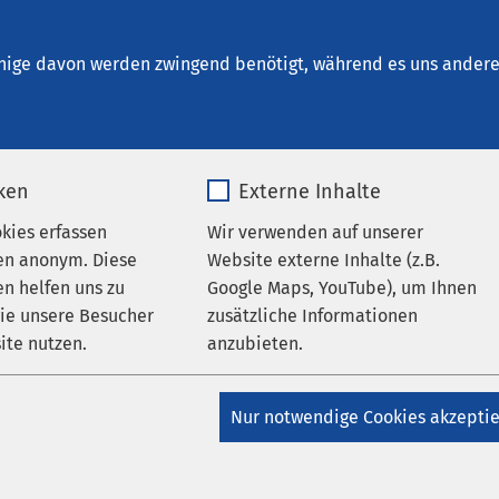
inrichtungen
AMEOS Institute
Karriere
Aktu
nige davon werden zwingend benötigt, während es uns andere 
iken
Externe Inhalte
okies erfassen
Wir verwenden auf unserer
en anonym. Diese
Website externe Inhalte (z.B.
n helfen uns zu
Google Maps, YouTube), um Ihnen
wie unsere Besucher
zusätzliche Informationen
ite nutzen.
anzubieten.
_pk_*.*
Name
Google Maps
Nur notwendige Cookies akzepti
Matomo
Anbieter
Google