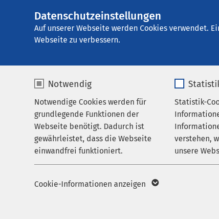
Datenschutzeinstellungen
E
Auf unserer Webseite werden Cookies verwendet. Ei
Webseite zu verbessern.
Notwendig
Statist
Notwendige Cookies werden für
Statistik-Co
grundlegende Funktionen der
Information
Webseite benötigt. Dadurch ist
Informatione
gewährleistet, dass die Webseite
verstehen, 
Einrichtung finden
einwandfrei funktioniert.
unsere Webs
Name
cookieconsent_status
Name
Cookie-Informationen anzeigen
Ort / PLZ
Anbieter
sgalinski
Anbieter