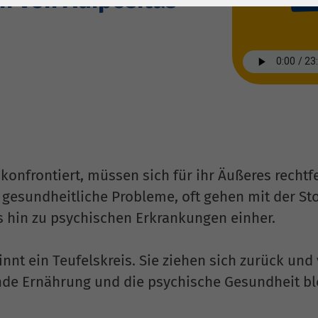
1 Jahr
Laufzeit
6 Monate
Cookie von Matomo
Wird zum
für Website-
Entsperren von
Zweck
Analysen. Erzeugt
Google Maps-
statistische Daten
Inhalten verwendet.
darüber, wie der
Besucher die
Name
YouTube
Website nutzt.
Google Ireland
n konfrontiert, müssen sich für ihr Äußeres recht
Limited, Gordon
 gesundheitliche Probleme, oft gehen mit der S
Anbieter
House, Barrow
s hin zu psychischen Erkrankungen einher.
Street Dublin 4
Irland
nnt ein Teufelskreis. Sie ziehen sich zurück und
Laufzeit
6 Monate
de Ernährung und die psychische Gesundheit ble
Wird verwendet, um