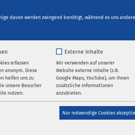
nrichtungen
AMEOS Institute
Karriere
Aktu
nige davon werden zwingend benötigt, während es uns andere 
iken
Externe Inhalte
okies erfassen
Wir verwenden auf unserer
ternehmensblog
en anonym. Diese
Website externe Inhalte (z.B.
n helfen uns zu
Google Maps, YouTube), um Ihnen
wie unsere Besucher
zusätzliche Informationen
ite nutzen.
anzubieten.
_pk_*.*
Name
Google Maps
Nur notwendige Cookies akzepti
Matomo
Anbieter
Google
osef Oberhausen
n von Adipositas