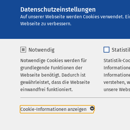
Datenschutzeinstellungen
Ei
Auf unserer Webseite werden Cookies verwendet. Ei
Webseite zu verbessern.
Notwendig
Statist
Notwendige Cookies werden für
Statistik-Co
Startseite der AMEOS Gruppe
Aktuelles
Un
grundlegende Funktionen der
Information
Webseite benötigt. Dadurch ist
Informatione
gewährleistet, dass die Webseite
verstehen, 
einwandfrei funktioniert.
unsere Webs
Name
cookieconsent_status
Name
Cookie-Informationen anzeigen
Gesundheit
Anbieter
sgalinski
Anbieter
27.09.2024
AMEOS Klinikum St. J
Psychische Folge