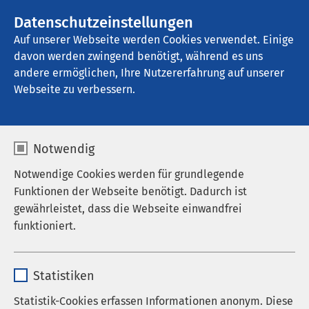
AMEOS Gruppe
Stellenangebote
Datenschutzeinstellungen
Auf unserer Webseite werden Cookies verwendet. Einige
davon werden zwingend benötigt, während es uns
AMEOS Zentrum für Psychosomatik Wien
andere ermöglichen, Ihre Nutzererfahrung auf unserer
Webseite zu verbessern.
Aktuelles
Notwendig
Notwendige Cookies werden für grundlegende
Funktionen der Webseite benötigt. Dadurch ist
Aktuelle Informationen
gewährleistet, dass die Webseite einwandfrei
funktioniert.
Aufgrund eines Angriffs auf die IT-Infrastruktur sind
derzeit nicht alle digitalen Dienste verfügbar. Wir
Name
cookieconsent_status
arbeiten mit Hochdruck an der Behebung des
Statistiken
Problems. Telefonisch sind wir weiterhin für Sie da.
Anbieter
sgalinski
Statistik-Cookies erfassen Informationen anonym. Diese