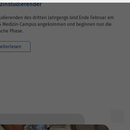
zinstudierender
udierenden des dritten Jahrgangs sind Ende Februar am
 Medizin-Campus angekommen und beginnen nun die
sche Phase.
eiterlesen