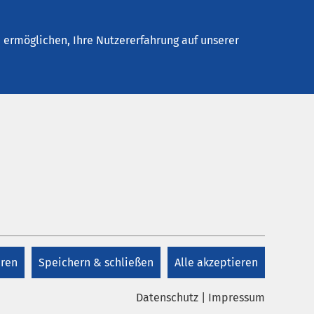
Stellenangebote
Kontakt
Termin buchen
ermöglichen, Ihre Nutzererfahrung auf unserer
eren
Speichern & schließen
Alle akzeptieren
twortung bei AMEOS
.2026
AMEOS Gruppe
Datenschutz
|
Impressum
S begrüßt den dritten Jahrgang