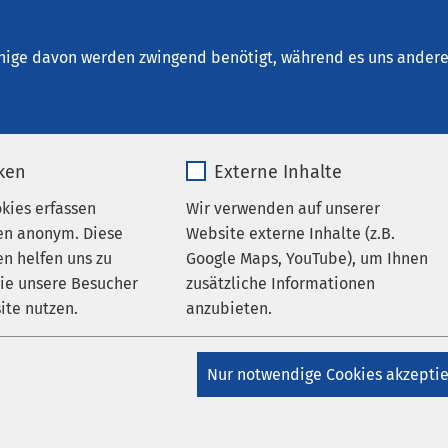
ikum Bad Aussee
nige davon werden zwingend benötigt, während es uns andere 
iken
Externe Inhalte
en
okies erfassen
Wir verwenden auf unserer
en anonym. Diese
Website externe Inhalte (z.B.
n helfen uns zu
Google Maps, YouTube), um Ihnen
wie unsere Besucher
zusätzliche Informationen
alle News und Fortbildungsinformationen.
ite nutzen.
anzubieten.
_pk_*.*
Name
Google Maps
Nur notwendige Cookies akzepti
Veran
Matomo
Anbieter
Google
02.03
AMEO