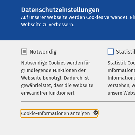
Datenschutzeinstellungen
AMEOS Privatklin
AMEOS
Gruppe
Aktuelles
Auf unserer Webseite werden Cookies verwendet. Ei
Webseite zu verbessern.
Notwendig
Statist
Nachricht
Notwendige Cookies werden für
Statistik-Co
Behandlungsfelder
grundlegende Funktionen der
Information
Ihr Aufenthalt
Webseite benötigt. Dadurch ist
Informatione
gewährleistet, dass die Webseite
verstehen, 
Zuweisende
Hier finden Sie 
einwandfrei funktioniert.
unsere Webs
Über uns
Name
cookieconsent_status
Name
Karriere
Cookie-Informationen anzeigen
Aktuelles
Anbieter
sgalinski
Anbieter