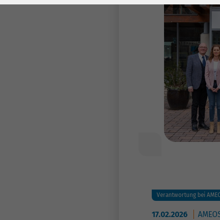
Laufzeit
278 Tage
Laufzeit
Cookie zum
Speichern der Cookie
Zweck
Consent
Einstellungen
Zweck
be_typo_user /
Name
PHPSESSID
Anbieter
TYPO3
Laufzeit
1 Woche
Dieses Cookie ist ein
Standard-Session-
Cookie von TYPO3. Es
Verantwortung bei AME
speichert im Falle
17.02.2026
AMEOS