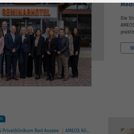
1 Jahr
Laufzeit
6 Monate
Medi
Cookie von Matomo
Wird zum
Die St
für Website-
Entsperren von
AMEOS
Zweck
Analysen. Erzeugt
Google Maps-
prakti
statistische Daten
Inhalten verwendet.
darüber, wie der
W
Besucher die
Name
YouTube
Website nutzt.
Google Ireland
Limited, Gordon
Anbieter
House, Barrow
Street Dublin 4
Irland
Laufzeit
6 Monate
OS
Wird verwendet, um
 Privatklinikum Bad Aussee
AMEOS Klinikum Bad Aussee